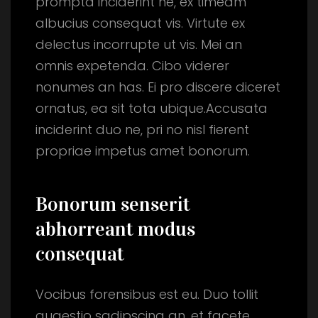
prompta inciderint ne, ex timeam
albucius consequat vis. Virtute ex
delectus incorrupte ut vis. Mei an
omnis expetenda. Cibo viderer
nonumes an has. Ei pro discere diceret
ornatus, ea sit tota ubique.Accusata
inciderint duo ne, pri no nisl fierent
propriae impetus amet bonorum.
Bonorum senserit
abhorreant modus
consequat
Vocibus forensibus est eu. Duo tollit
quaestio sadipscing an, et facete