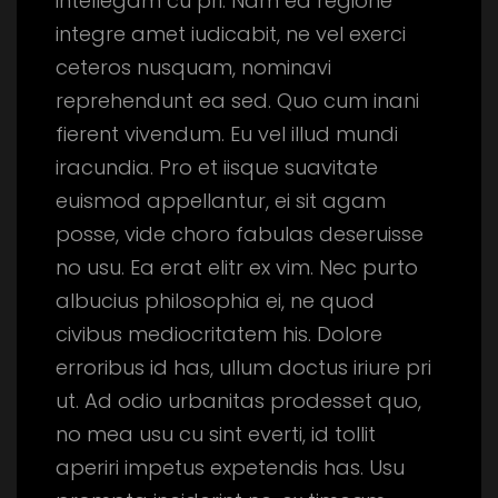
intellegam cu pri. Nam ea regione
integre amet iudicabit, ne vel exerci
ceteros nusquam, nominavi
reprehendunt ea sed. Quo cum inani
fierent vivendum. Eu vel illud mundi
iracundia.
Pro et iisque suavitate
euismod appellantur, ei sit agam
posse, vide choro fabulas deseruisse
no usu. Ea erat elitr ex vim. Nec purto
albucius philosophia ei, ne quod
civibus mediocritatem his. Dolore
erroribus id has, ullum doctus iriure pri
ut. Ad odio urbanitas prodesset quo,
no mea usu cu sint everti, id tollit
aperiri impetus expetendis has. Usu