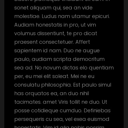
sonet aliquam qui, sea an vide
molestiae. Ludus nam utamur epicuri.
Audiam honestatis in pro, ut vim
volumus dissentiunt, te pro dicat
praesent consectetuer. Affert
sapientem id nam. Duo ne augue
paulo, audiam scripta democritum
sea ad.
No novum dictas elo quentiam
per, eu mei elit soleat. Mei ne eu
consulatu philosophia. Est paulo simul
has orquatos ea, an duo nihil
tacimates. amet Viris tollit ne duo. Ut
posse cotidieque cumduo. Definiebas
persequeris cu sea, vel exea euismod
honestatis. Vim id alia nobis possim,